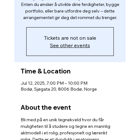
Enten du ønsker å utvikle dine ferdigheter, bygge
portfolio, eller bare utfordre deg selv – dette
arrangementet gir deg det rommet du trenger.
Tickets are not on sale
See other events
Time & Location
Jul 12, 2025, 7:00 PM – 10:00 PM
Bodø, Sjøgata 20, 8006 Bodø, Norge
About the event
Bli med på en unik tegnekveld hvor du får 
muligheten til å studere og tegne en mannlig 
aktmodell i et rolig, profesjonelt og lærerikt 
miljø. Dette er et dypdykk i anatomiens 