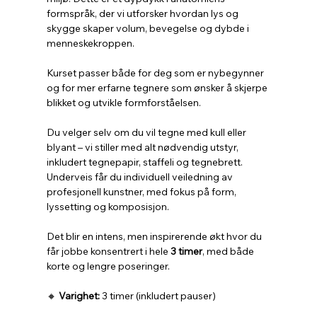
formspråk, der vi utforsker hvordan lys og 
skygge skaper volum, bevegelse og dybde i 
menneskekroppen.
Kurset passer både for deg som er nybegynner 
og for mer erfarne tegnere som ønsker å skjerpe 
blikket og utvikle formforståelsen.
Du velger selv om du vil tegne med kull eller 
blyant – vi stiller med alt nødvendig utstyr, 
inkludert tegnepapir, staffeli og tegnebrett.
Underveis får du individuell veiledning av 
profesjonell kunstner, med fokus på form, 
lyssetting og komposisjon.
Det blir en intens, men inspirerende økt hvor du 
får jobbe konsentrert i hele 
3 timer
, med både 
korte og lengre poseringer.
🔸 
Varighet:
 3 timer (inkludert pauser)