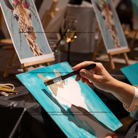
Anbefaler Paint and sip på det sterkeste! En utrolig hyggelig kveld med god veiledning og topp stemning!
Et fantastisk konsept med mye latter! Festlig å se hvor flinke kollegaene mine var til å male.
Jeg og mamma hadde en utrolig hyggelig kveld på Paint and Sip. Jeg har aldri malt før, og var litt nervøs, men instruktørene var
fantastiske! De ga tydelige instruksjoner og veiledning, og skapte en avslappet og morsom atmosfære.