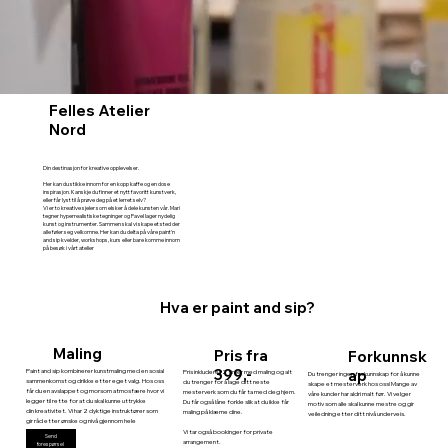
Felles Atelier
Nord
Din destinasjon for kreative opplevelser.​
Her kan du stikke innom for en kopp kaffe og en dose
inspirasjon. Kanskje du finner et nytt favoritt kunstverk,
eller får lyst til å prøve deg på et lerret selv?
Vi er to kreative sjeler som elsker å dele kunsten vår. Mari
tegner hyperrealistiske tegninger og Pavel lager nydelig
kunst og instrumenter. Sammen skal vi skape et sted der
alle føler seg velkomne. Her kan du delta på våre paint'n
and sip kvelder, workshops, kurs eller bare komme innom
på besøk i vårt atelier
Hva er paint and sip?
Maling
Pris fra
Forkunnsk
399,-
ap
Paint and sip kombinerer kunstmaling med en sosial
Pris inkluderer 2 timer med maling og alt
Du trenger ingen forkunnskap for å kunne
sammenkomst og drikke etter eget valg. Hos oss
du trenger for å lage ditt neste
skape et mesterverk hos oss! Mange av
får du en avslappet og morsom atmosfære hvor vi
mesterverk som du får ta med deg hjem.
våre kunder har aldri malt før. Vi velger
legger til rette for at du skal kunne uttrykke
Du får også låne forkle slik at du ikke får
motiv som alle skal kunne mestre og gir
din kreativitet. Vi har 2 dyktige instruktører som
maling på klærne dine.
veiledning etter ditt nivå underveis.
gir råd etter ønske og nivå gjennom hele
arrangementet.
Vi tar også bookinger for private
Send
arrangement.
forespørsel